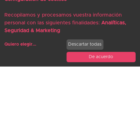
reemplaza al plástico
La expectativa de sostenibilidad
Recopilamos y procesamos vuestra información
de los clientes ha aumentado, lo
personal con las siguientes finalidades:
Analíticas,
que ha llevado a las marcas a
Seguridad & Marketing
recurrir al papel. El papel es uno
Quiero elegir
...
Descartar todas
de los pocos productos
verdaderamente sostenibles,
De acuerdo
creado a partir de madera, no hay
Modificar cookies
nada más natural que eso. Para las
marcas que buscan eliminar los
plásticos de un solo uso y los
materiales no compostables,
el
papel es la solución renovable
perfecta.
¿Qué significa esto para la
industria de la impresión?
Nuevas
y crecientes demandas de