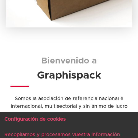
Bienvenido a
Graphispack
Somos la asociación de referencia nacional e
internacional, multisectorial y sin ánimo de lucro
del sector.
Configuración de cookies
Potenciamos y promocionamos los salones
Graphispag e Hispack, cohesionando los
Recopilamos y procesamos vuestra información