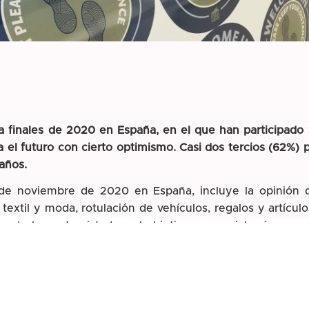
a finales de 2020 en España, en el que han participado 
a el futuro con cierto optimismo. Casi dos tercios (62%)
años.
22 de noviembre de 2020 en España, incluye la opinión d
, textil y moda, rotulación de vehículos, regalos y artícu
as de los entrevistados, el objetivo comercial más gener
crito por un tercio de los consultados (35%) como su «prin
ados (27%) señaló
la «expansión» como su principal obje
ión de nuevos mercados o aplicaciones con los equipos
13%).