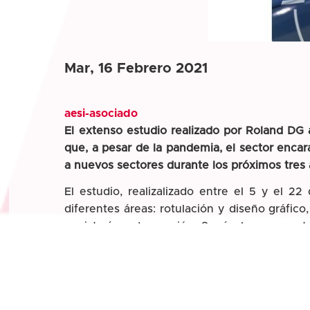
Mar, 16 Febrero 2021
aesi-asociado
El extenso estudio realizado por Roland DG 
que, a pesar de la pandemia, el sector encar
a nuevos sectores durante los próximos tres 
El estudio, realizalizado entre el 5 y el 
diferentes áreas: rotulación y diseño gráfico
copistería y decoración. Según las respuest
aumento de la capacidad de producción
, des
Algo más de la cuarta parte de los encuest
años. Esta expansión pasa por la explorac
tecnologías como la textil o la impresión UV
(