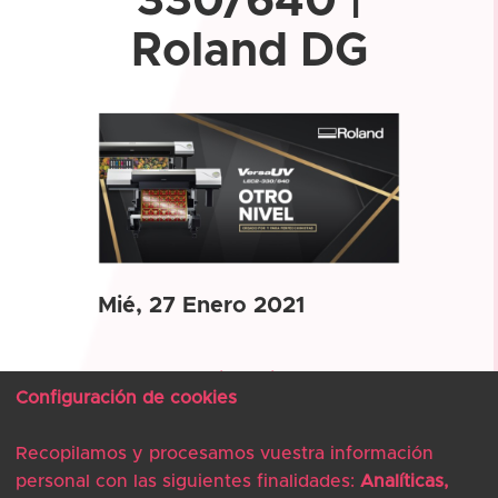
330/640 |
Roland DG
Mié, 27 Enero 2021
aesi-asociado
Configuración de cookies
Creado por y para Perfeccionistas
Obtenga siempre resultados
Recopilamos y procesamos vuestra información
perfectos con las nuevas
personal con las siguientes finalidades:
Analíticas,