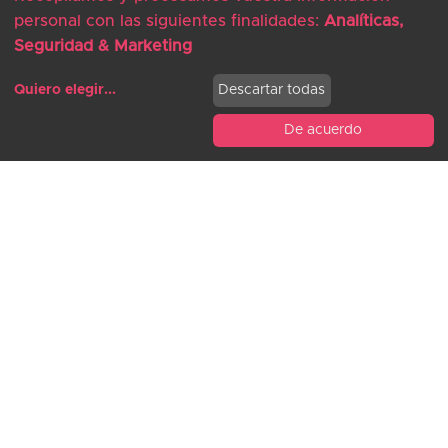
para ofrecer soluciones que
personal con las siguientes finalidades:
Analíticas,
ayuden a solucionar problemas
Seguridad & Marketing
que afrontan las comunidades en
la actualidad. Para afrontar los
Quiero elegir
...
Descartar todas
cambios sociales obligados que
De acuerdo
han surgido con motivo de la
Modificar cookies
pandemia, Epson busca la
creación de valor en experiencias
que mejoren la calidad de vida, el
aprendizaje y las condiciones de
trabajo tanto en oficinas como en
casa.
En este sentido y contexto, la
ciudad de Aizuwakamatsu lanzó
su programa Smart City[1], en el
cual se propone sacar el máximo
partido del ICT para impulsar el