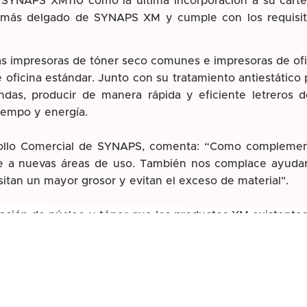
 SYNAPS XM110 como la última incorporación a su carte
o más delgado de SYNAPS XM y cumple con los requisit
s impresoras de tóner seco comunes e impresoras de ofic
oficina estándar. Junto con su tratamiento antiestático p
endas, producir de manera rápida y eficiente letreros 
iempo y energía.
rollo Comercial de SYNAPS, comenta: “Como complemen
e a nuevas áreas de uso. También nos complace ayudar 
itan un mayor grosor y evitan el exceso de material".
ión de núcleo y tóner que los productos XM existentes y 
 que los formatos de hoja y rollo según las especific
roducto y lista de distribuidores
www.agfa.com/synaps