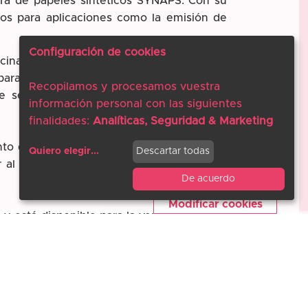
ra de papeles sintéticos SYNAPS. Con su
os para aplicaciones como la emisión de
Configuración de cookies
ina multifuncionales con configuraciones
ara evitar atascos de papel, permite a los
Recopilamos y procesamos vuestra
de seguridad COVID personalizados sin la
información personal con las siguientes
finalidades:
Analíticas, Seguridad & Marketing
to de nuestra cartera existente, SYNAPS
Quiero elegir
...
Descartar todas
al medio ambiente al ofrecer materiales
De acuerdo
Modificar cookies
está disponible para la venta a partir de
aciones del cliente se pueden entregar a