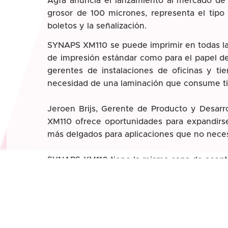
Agfa anuncia el lanzamiento al mercado de
grosor de 100 micrones, representa el tip
boletos y la señalización.
SYNAPS XM110 se puede imprimir en todas la
de impresión estándar como para el papel de 
gerentes de instalaciones de oficinas y ti
necesidad de una laminación que consume t
Jeroen Brijs, Gerente de Producto y Desar
XM110 ofrece oportunidades para expandirs
más delgados para aplicaciones que no neces
SYNAPS XM110 tiene la misma capa de aceptac
hoy en formatos de hoja estándar, mientras
pedido.
Para obtener información completa sobre el p